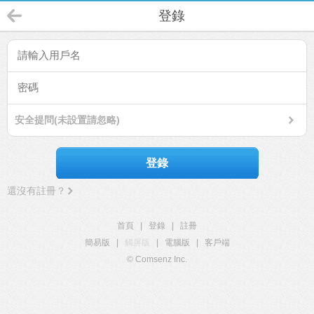
登錄
安全提問(未設置請忽略)
登錄
還沒有註冊？
首頁
|
登錄
|
註冊
簡易版
|
觸屏版
|
電腦版
|
客戶端
© Comsenz Inc.