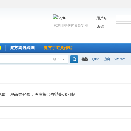
用戶名
免註冊即享有會員功能
密碼
到
魔方網粉絲團
魔方手遊資訊站
熱搜:
game +
加加
My card
帖子
搜
索
抱歉，您尚未登錄，沒有權限在該版塊回帖