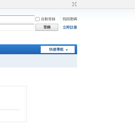
自動登錄
找回密碼
登錄
立即註冊
快捷導航