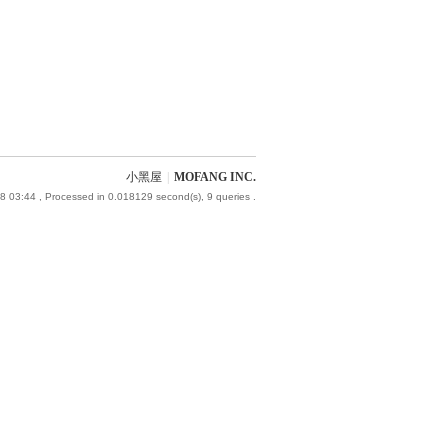
小黑屋
|
MOFANG INC.
8 03:44
, Processed in 0.018129 second(s), 9 queries .