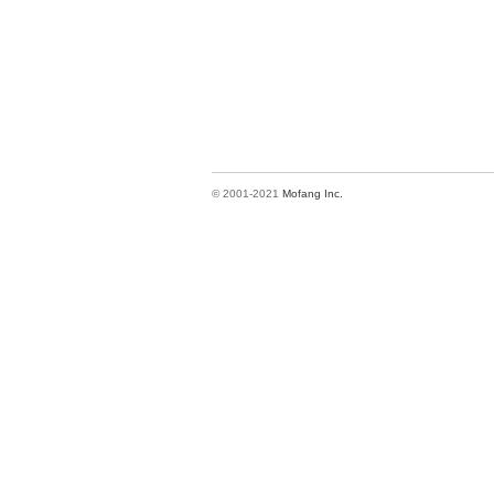
© 2001-2021
Mofang Inc.