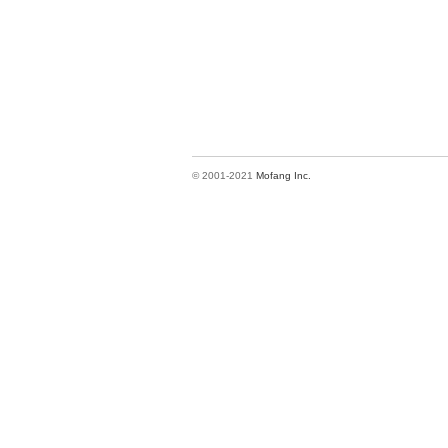
© 2001-2021
Mofang Inc.