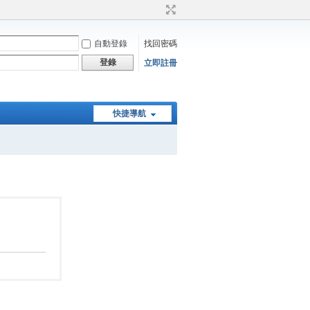
自動登錄
找回密碼
登錄
立即註冊
快捷導航