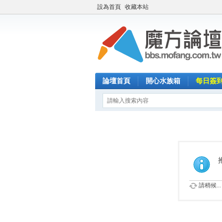
設為首頁
收藏本站
論壇首頁
開心水族箱
每日簽
請稍候...