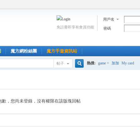
用戶名
免註冊即享有會員功能
密碼
到
魔方網粉絲團
魔方手遊資訊站
熱搜:
game +
加加
My card
帖子
搜
索
抱歉，您尚未登錄，沒有權限在該版塊回帖