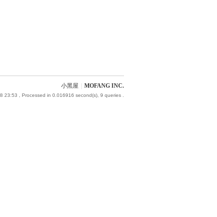
小黑屋
|
MOFANG INC.
8 23:53
, Processed in 0.016916 second(s), 9 queries .