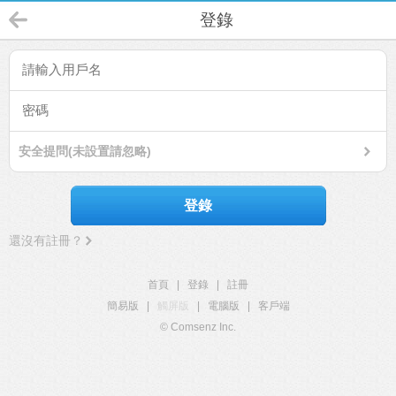
登錄
安全提問(未設置請忽略)
登錄
還沒有註冊？
首頁
|
登錄
|
註冊
簡易版
|
觸屏版
|
電腦版
|
客戶端
© Comsenz Inc.