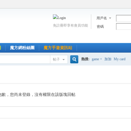
用戶名
免註冊即享有會員功能
密碼
到
魔方網粉絲團
魔方手遊資訊站
熱搜:
game +
加加
My card
帖子
搜
索
抱歉，您尚未登錄，沒有權限在該版塊回帖