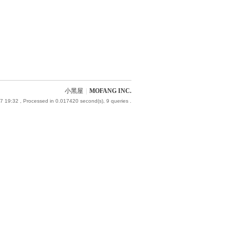
小黑屋
|
MOFANG INC.
7 19:32
, Processed in 0.017420 second(s), 9 queries .