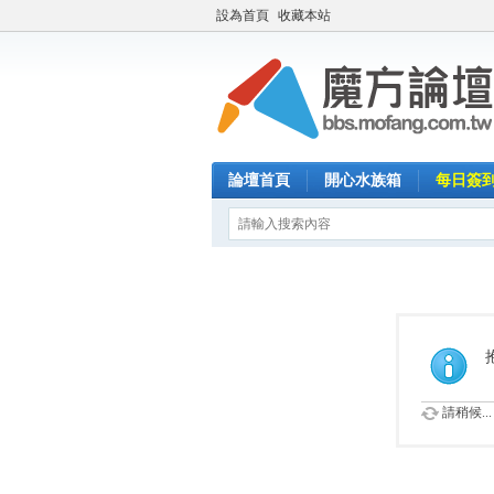
設為首頁
收藏本站
論壇首頁
開心水族箱
每日簽
請稍候...