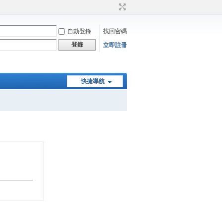
自動登錄
找回密碼
登錄
立即註冊
快捷導航