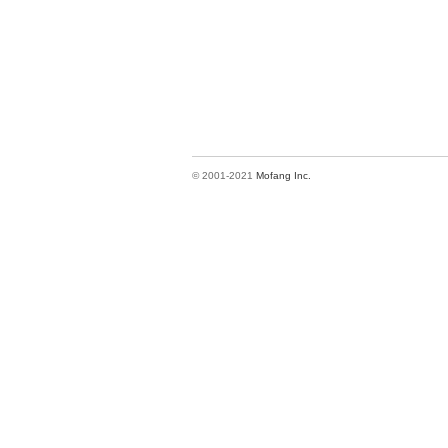
© 2001-2021
Mofang Inc.