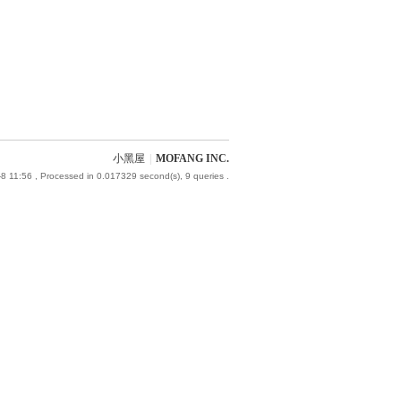
小黑屋
|
MOFANG INC.
8 11:56
, Processed in 0.017329 second(s), 9 queries .