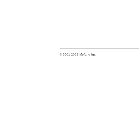
© 2001-2021
Mofang Inc.