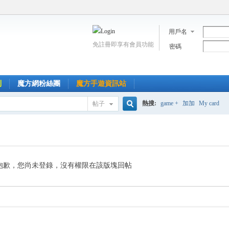
用戶名
免註冊即享有會員功能
密碼
到
魔方網粉絲團
魔方手遊資訊站
熱搜:
game +
加加
My card
帖子
搜
索
抱歉，您尚未登錄，沒有權限在該版塊回帖