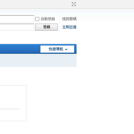
自動登錄
找回密碼
登錄
立即註冊
快捷導航