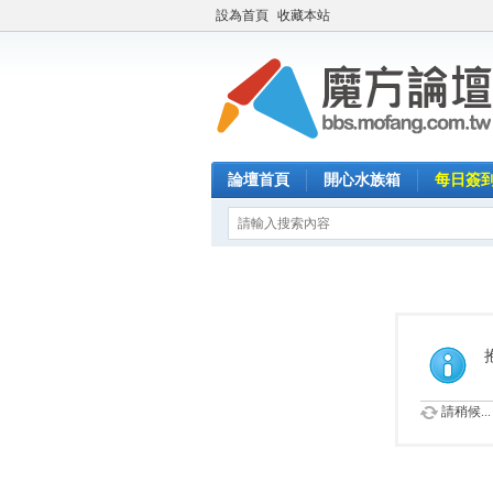
設為首頁
收藏本站
論壇首頁
開心水族箱
每日簽
請稍候...