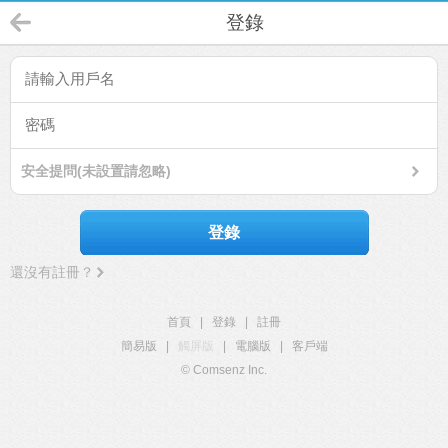
登錄
安全提問(未設置請忽略)
登錄
還沒有註冊？
首頁
|
登錄
|
註冊
簡易版
|
觸屏版
|
電腦版
|
客戶端
© Comsenz Inc.