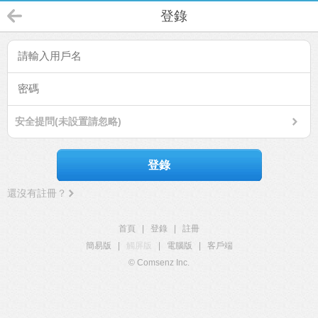
登錄
安全提問(未設置請忽略)
登錄
還沒有註冊？
首頁
|
登錄
|
註冊
簡易版
|
觸屏版
|
電腦版
|
客戶端
© Comsenz Inc.