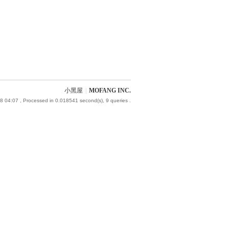
小黑屋
|
MOFANG INC.
8 04:07
, Processed in 0.018541 second(s), 9 queries .