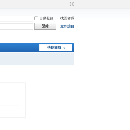
自動登錄
找回密碼
登錄
立即註冊
快捷導航