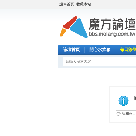
設為首頁
收藏本站
論壇首頁
開心水族箱
每日簽
請稍候...