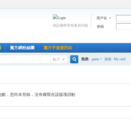
用戶名
免註冊即享有會員功能
密碼
到
魔方網粉絲團
魔方手遊資訊站
熱搜:
game +
加加
My card
帖子
搜
索
抱歉，您尚未登錄，沒有權限在該版塊回帖