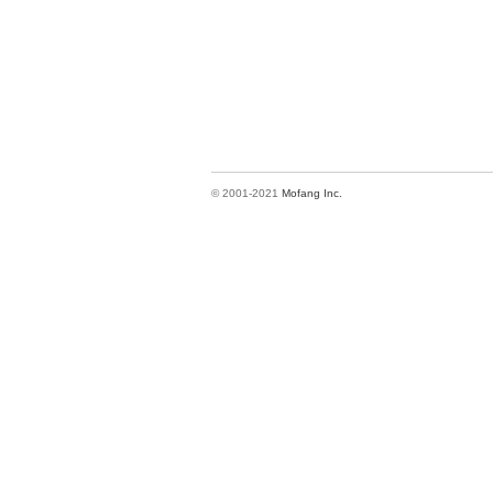
© 2001-2021
Mofang Inc.