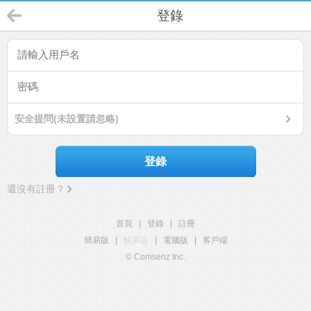
登錄
安全提問(未設置請忽略)
登錄
還沒有註冊？
首頁
|
登錄
|
註冊
簡易版
|
觸屏版
|
電腦版
|
客戶端
© Comsenz Inc.