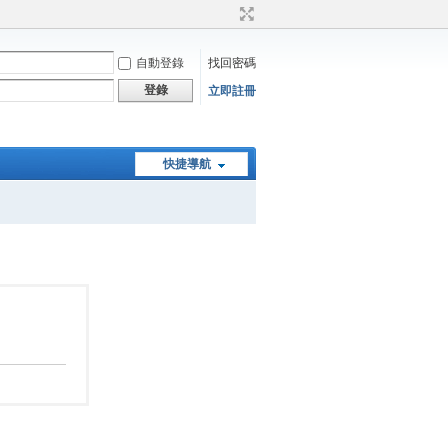
自動登錄
找回密碼
登錄
立即註冊
快捷導航