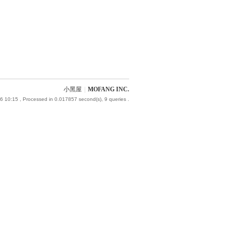
小黑屋
|
MOFANG INC.
6 10:15
, Processed in 0.017857 second(s), 9 queries .