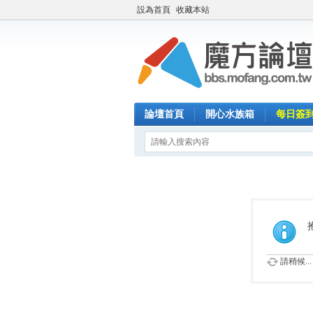
設為首頁
收藏本站
論壇首頁
開心水族箱
每日簽
請稍候...