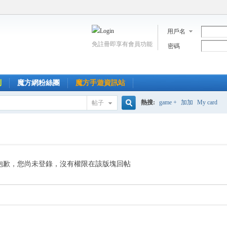
用戶名
免註冊即享有會員功能
密碼
到
魔方網粉絲團
魔方手遊資訊站
熱搜:
game +
加加
My card
帖子
搜
索
抱歉，您尚未登錄，沒有權限在該版塊回帖