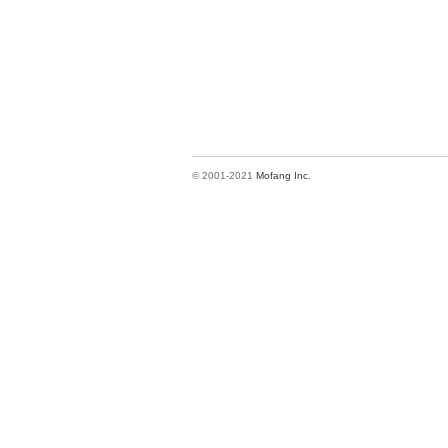
© 2001-2021
Mofang Inc.