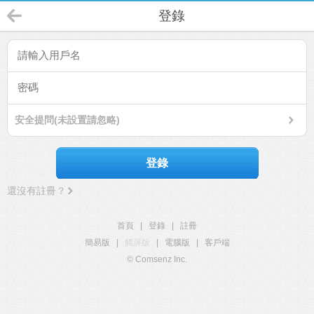
登錄
安全提問(未設置請忽略)
登錄
還沒有註冊？
首頁
|
登錄
|
註冊
簡易版
|
觸屏版
|
電腦版
|
客戶端
© Comsenz Inc.