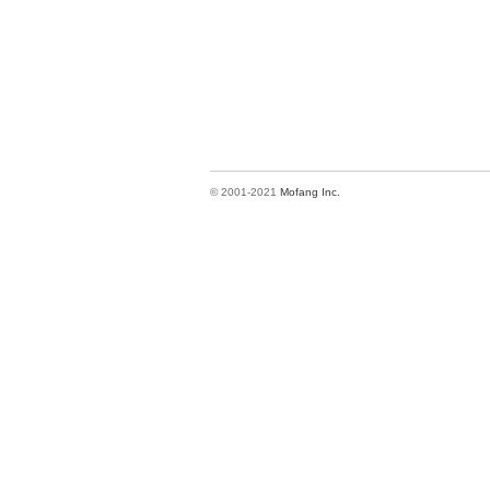
© 2001-2021
Mofang Inc.