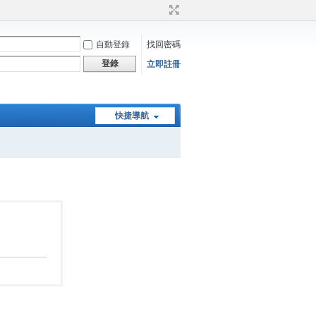
自動登錄
找回密碼
登錄
立即註冊
快捷導航