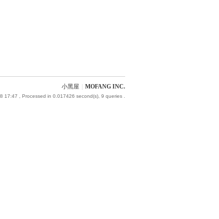
小黑屋
|
MOFANG INC.
8 17:47
, Processed in 0.017426 second(s), 9 queries .