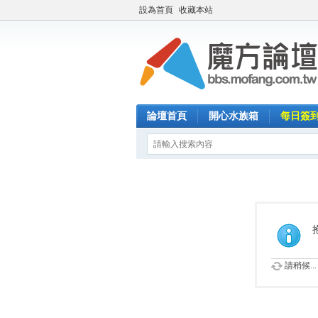
設為首頁
收藏本站
論壇首頁
開心水族箱
每日簽
請稍候...