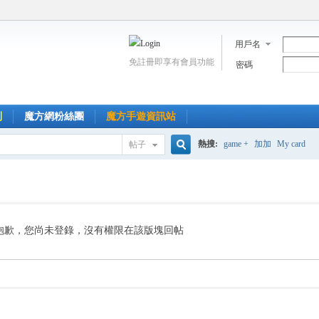
用戶名
免註冊即享有會員功能
密碼
到
魔方網粉絲團
魔方手遊資訊站
熱搜:
game +
加加
My card
帖子
搜
索
抱歉，您尚未登錄，沒有權限在該版塊回帖