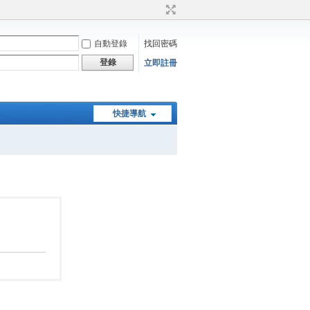
自動登錄
找回密碼
登錄
立即註冊
快捷導航