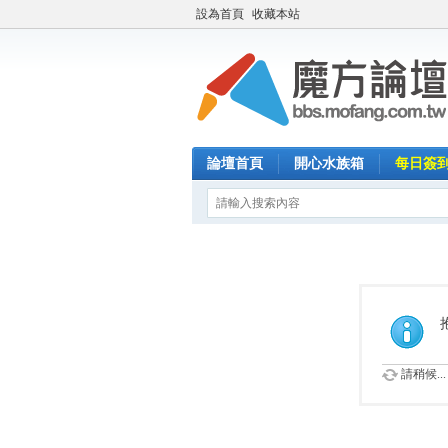
設為首頁
收藏本站
論壇首頁
開心水族箱
每日簽
請稍候...