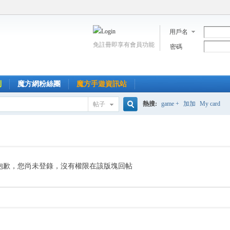
用戶名
免註冊即享有會員功能
密碼
到
魔方網粉絲團
魔方手遊資訊站
熱搜:
game +
加加
My card
帖子
搜
索
抱歉，您尚未登錄，沒有權限在該版塊回帖