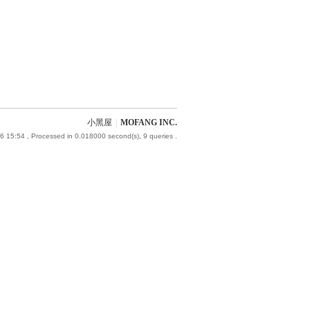
小黑屋
|
MOFANG INC.
6 15:54
, Processed in 0.018000 second(s), 9 queries .