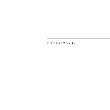
© 2001-2021
Mofang Inc.