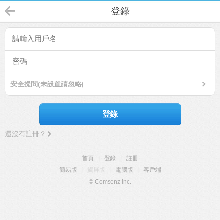
登錄
安全提問(未設置請忽略)
登錄
還沒有註冊？
首頁
|
登錄
|
註冊
簡易版
|
觸屏版
|
電腦版
|
客戶端
© Comsenz Inc.