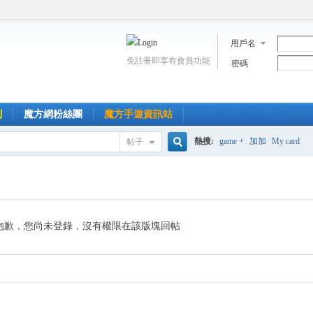
用戶名
免註冊即享有會員功能
密碼
到
魔方網粉絲團
魔方手遊資訊站
熱搜:
game +
加加
My card
帖子
搜
索
抱歉，您尚未登錄，沒有權限在該版塊回帖