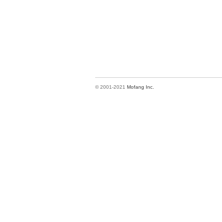
© 2001-2021
Mofang Inc.