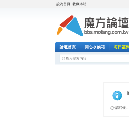
設為首頁
收藏本站
論壇首頁
開心水族箱
每日簽
請稍候...