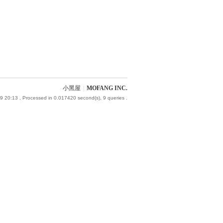
小黑屋
|
MOFANG INC.
9 20:13
, Processed in 0.017420 second(s), 9 queries .