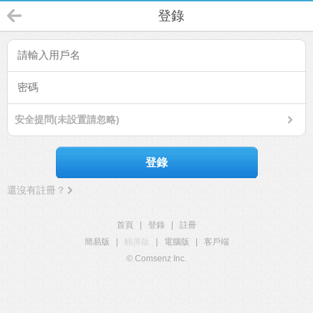
登錄
安全提問(未設置請忽略)
登錄
還沒有註冊？
首頁
|
登錄
|
註冊
簡易版
|
觸屏版
|
電腦版
|
客戶端
© Comsenz Inc.