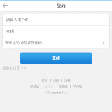
登錄
安全提問(未設置請忽略)
登錄
還沒有註冊？
首頁
|
登錄
|
註冊
簡易版
|
觸屏版
|
電腦版
|
客戶端
© Comsenz Inc.