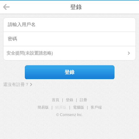
登錄
安全提問(未設置請忽略)
登錄
還沒有註冊？
首頁
|
登錄
|
註冊
簡易版
|
觸屏版
|
電腦版
|
客戶端
© Comsenz Inc.