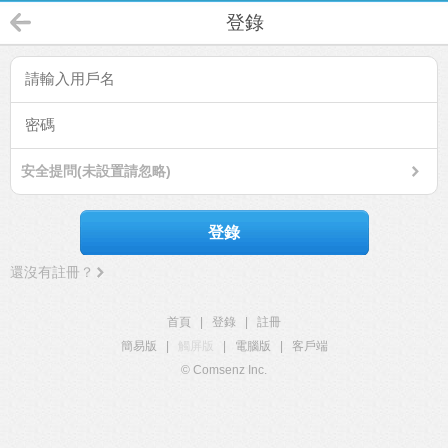
登錄
安全提問(未設置請忽略)
登錄
還沒有註冊？
首頁
|
登錄
|
註冊
簡易版
|
觸屏版
|
電腦版
|
客戶端
© Comsenz Inc.