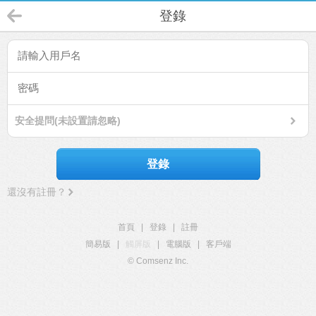
登錄
安全提問(未設置請忽略)
登錄
還沒有註冊？
首頁
|
登錄
|
註冊
簡易版
|
觸屏版
|
電腦版
|
客戶端
© Comsenz Inc.