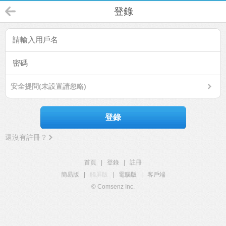
登錄
安全提問(未設置請忽略)
登錄
還沒有註冊？
首頁
|
登錄
|
註冊
簡易版
|
觸屏版
|
電腦版
|
客戶端
© Comsenz Inc.