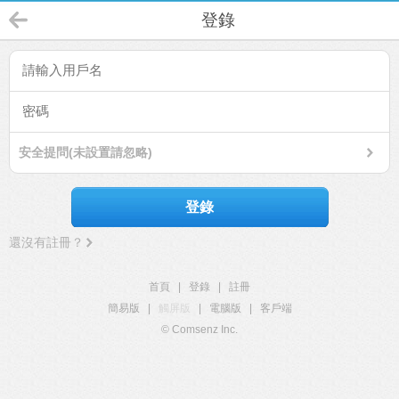
登錄
安全提問(未設置請忽略)
登錄
還沒有註冊？
首頁
|
登錄
|
註冊
簡易版
|
觸屏版
|
電腦版
|
客戶端
© Comsenz Inc.