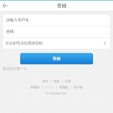
登錄
安全提問(未設置請忽略)
登錄
還沒有註冊？
首頁
|
登錄
|
註冊
簡易版
|
觸屏版
|
電腦版
|
客戶端
© Comsenz Inc.