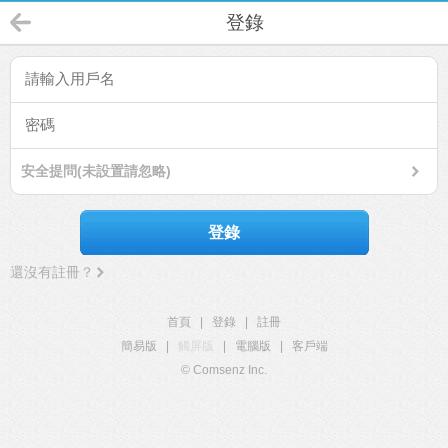
登錄
安全提問(未設置請忽略)
登錄
還沒有註冊？
首頁
|
登錄
|
註冊
簡易版
|
觸屏版
|
電腦版
|
客戶端
© Comsenz Inc.