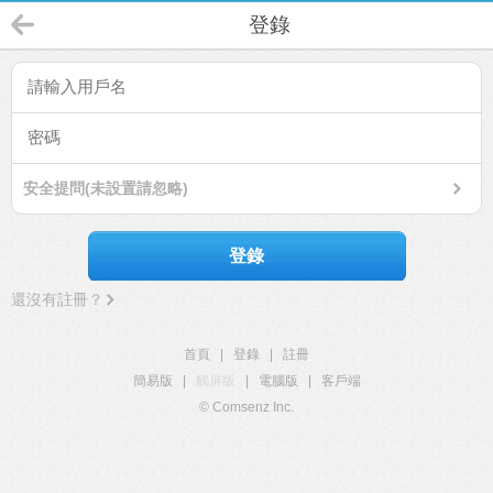
登錄
安全提問(未設置請忽略)
登錄
還沒有註冊？
首頁
|
登錄
|
註冊
簡易版
|
觸屏版
|
電腦版
|
客戶端
© Comsenz Inc.