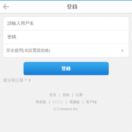
登錄
安全提問(未設置請忽略)
登錄
還沒有註冊？
首頁
|
登錄
|
註冊
簡易版
|
觸屏版
|
電腦版
|
客戶端
© Comsenz Inc.