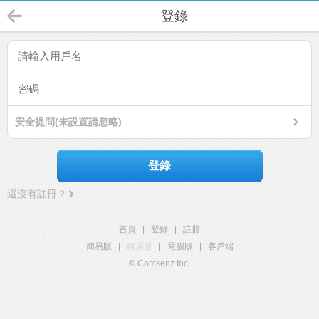
登錄
安全提問(未設置請忽略)
登錄
還沒有註冊？
首頁
|
登錄
|
註冊
簡易版
|
觸屏版
|
電腦版
|
客戶端
© Comsenz Inc.