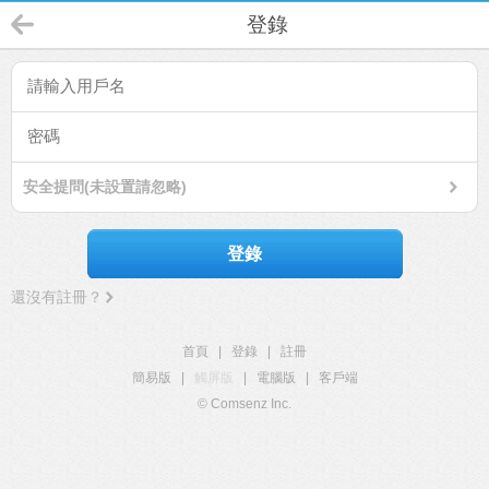
登錄
安全提問(未設置請忽略)
登錄
還沒有註冊？
首頁
|
登錄
|
註冊
簡易版
|
觸屏版
|
電腦版
|
客戶端
© Comsenz Inc.