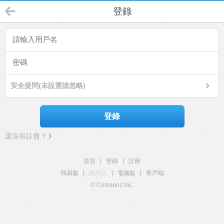
登錄
安全提問(未設置請忽略)
登錄
還沒有註冊？
首頁
|
登錄
|
註冊
簡易版
|
觸屏版
|
電腦版
|
客戶端
© Comsenz Inc.