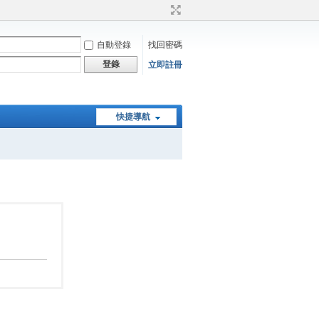
自動登錄
找回密碼
登錄
立即註冊
快捷導航