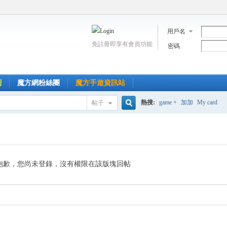
用戶名
免註冊即享有會員功能
密碼
到
魔方網粉絲團
魔方手遊資訊站
熱搜:
game +
加加
My card
帖子
搜
索
抱歉，您尚未登錄，沒有權限在該版塊回帖