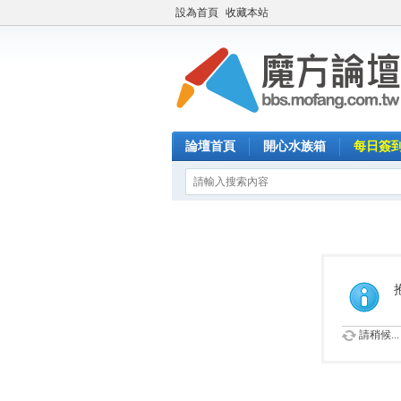
設為首頁
收藏本站
論壇首頁
開心水族箱
每日簽
請稍候...