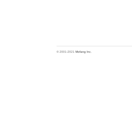
© 2001-2021
Mofang Inc.