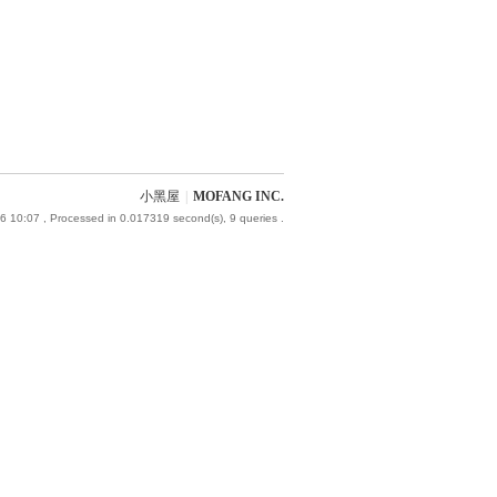
小黑屋
|
MOFANG INC.
6 10:07
, Processed in 0.017319 second(s), 9 queries .