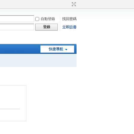
自動登錄
找回密碼
登錄
立即註冊
快捷導航