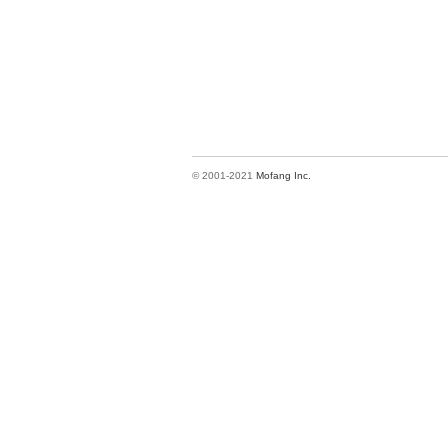
© 2001-2021
Mofang Inc.