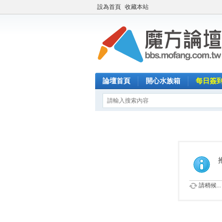
設為首頁
收藏本站
論壇首頁
開心水族箱
每日簽
請稍候...