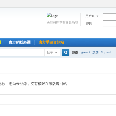
用戶名
免註冊即享有會員功能
密碼
到
魔方網粉絲團
魔方手遊資訊站
熱搜:
game +
加加
My card
帖子
搜
索
抱歉，您尚未登錄，沒有權限在該版塊回帖