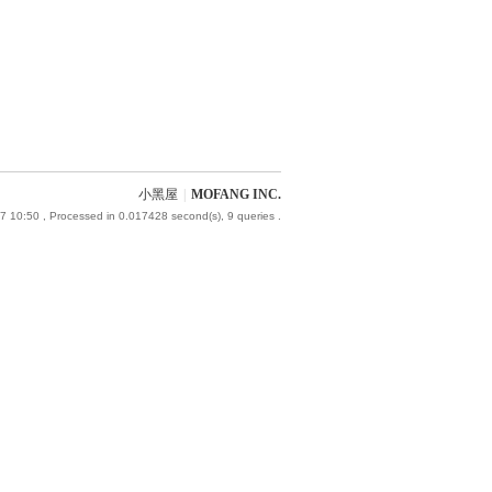
小黑屋
|
MOFANG INC.
7 10:50
, Processed in 0.017428 second(s), 9 queries .