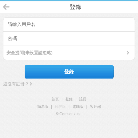
登錄
安全提問(未設置請忽略)
登錄
還沒有註冊？
首頁
|
登錄
|
註冊
簡易版
|
觸屏版
|
電腦版
|
客戶端
© Comsenz Inc.