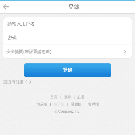
登錄
安全提問(未設置請忽略)
登錄
還沒有註冊？
首頁
|
登錄
|
註冊
簡易版
|
觸屏版
|
電腦版
|
客戶端
© Comsenz Inc.