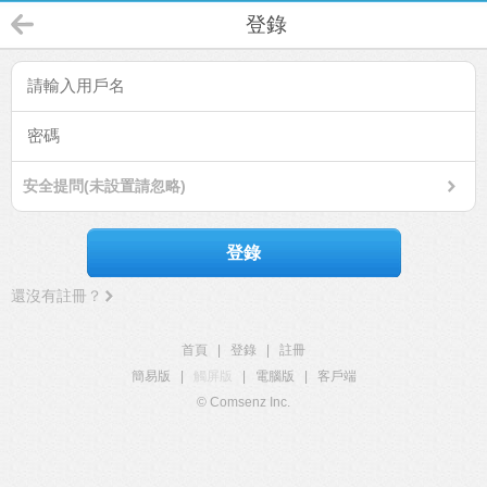
登錄
安全提問(未設置請忽略)
登錄
還沒有註冊？
首頁
|
登錄
|
註冊
簡易版
|
觸屏版
|
電腦版
|
客戶端
© Comsenz Inc.