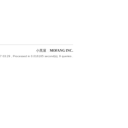
小黑屋
|
MOFANG INC.
7 03:29
, Processed in 0.016165 second(s), 9 queries .