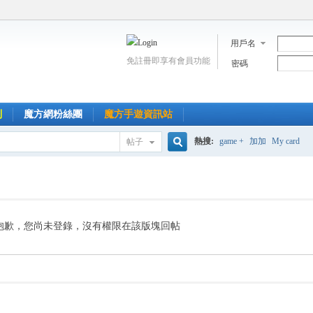
用戶名
免註冊即享有會員功能
密碼
到
魔方網粉絲團
魔方手遊資訊站
熱搜:
game +
加加
My card
帖子
搜
索
抱歉，您尚未登錄，沒有權限在該版塊回帖