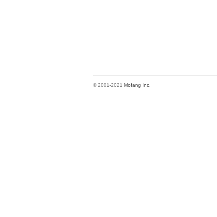
© 2001-2021
Mofang Inc.