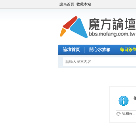
設為首頁
收藏本站
論壇首頁
開心水族箱
每日簽
請稍候...