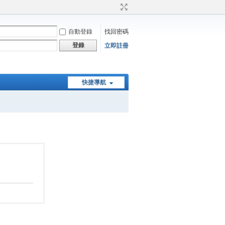
自動登錄
找回密碼
登錄
立即註冊
快捷導航