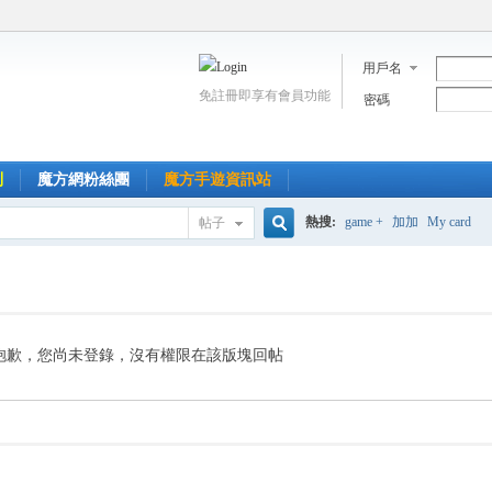
用戶名
免註冊即享有會員功能
密碼
到
魔方網粉絲團
魔方手遊資訊站
熱搜:
game +
加加
My card
帖子
搜
索
抱歉，您尚未登錄，沒有權限在該版塊回帖