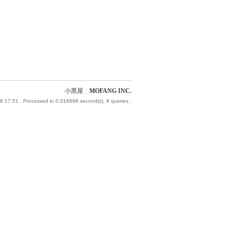
小黑屋
|
MOFANG INC.
8 17:51
, Processed in 0.016666 second(s), 9 queries .