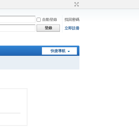
自動登錄
找回密碼
登錄
立即註冊
快捷導航