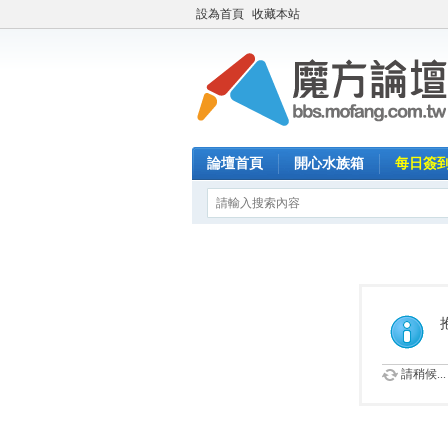
設為首頁
收藏本站
論壇首頁
開心水族箱
每日簽
請稍候...