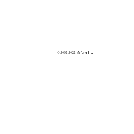
© 2001-2021
Mofang Inc.