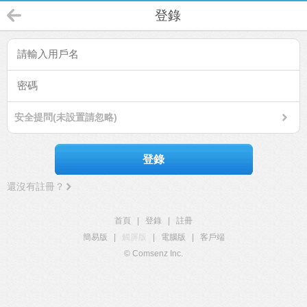
登錄
安全提問(未設置請忽略)
登錄
還沒有註冊？
首頁
|
登錄
|
註冊
簡易版
|
觸屏版
|
電腦版
|
客戶端
© Comsenz Inc.