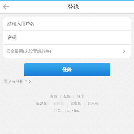
登錄
安全提問(未設置請忽略)
登錄
還沒有註冊？
首頁
|
登錄
|
註冊
簡易版
|
觸屏版
|
電腦版
|
客戶端
© Comsenz Inc.