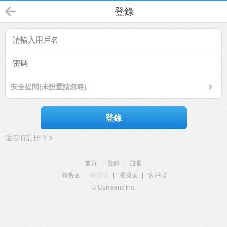
登錄
安全提問(未設置請忽略)
登錄
還沒有註冊？
首頁
|
登錄
|
註冊
簡易版
|
觸屏版
|
電腦版
|
客戶端
© Comsenz Inc.