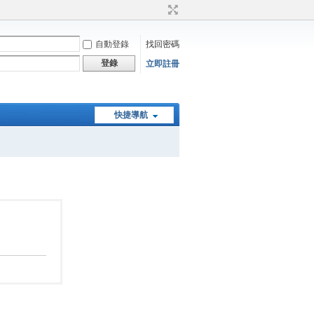
自動登錄
找回密碼
登錄
立即註冊
快捷導航