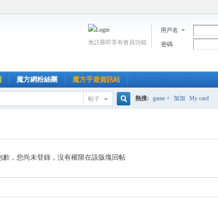
用戶名
免註冊即享有會員功能
密碼
到
魔方網粉絲團
魔方手遊資訊站
熱搜:
game +
加加
My card
帖子
搜
索
抱歉，您尚未登錄，沒有權限在該版塊回帖