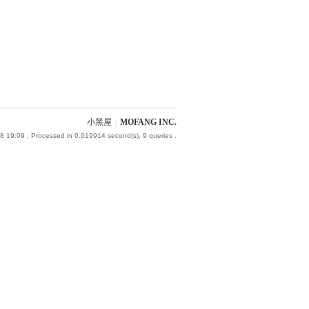
小黑屋
|
MOFANG INC.
8 19:09
, Processed in 0.019914 second(s), 9 queries .