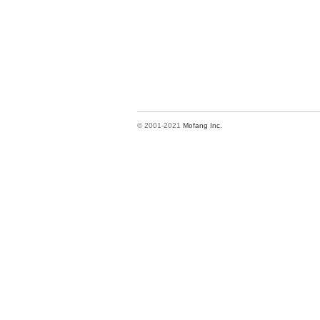
© 2001-2021
Mofang Inc.