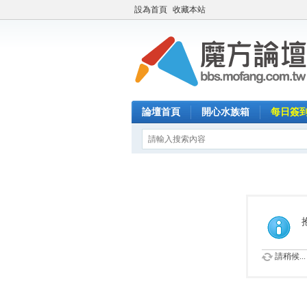
設為首頁
收藏本站
論壇首頁
開心水族箱
每日簽
請稍候...