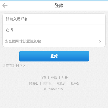
登錄
安全提問(未設置請忽略)
登錄
還沒有註冊？
首頁
|
登錄
|
註冊
簡易版
|
觸屏版
|
電腦版
|
客戶端
© Comsenz Inc.