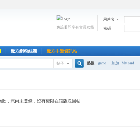
用戶名
免註冊即享有會員功能
密碼
到
魔方網粉絲團
魔方手遊資訊站
熱搜:
game +
加加
My card
帖子
搜
索
抱歉，您尚未登錄，沒有權限在該版塊回帖