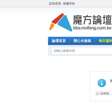
設為首頁
收藏本站
論壇首頁
開心水族箱
每日簽
請稍候...