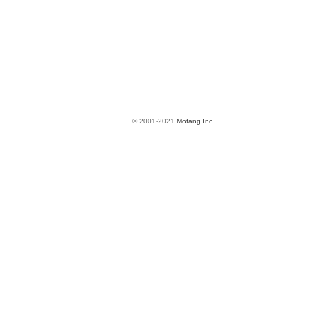
© 2001-2021
Mofang Inc.