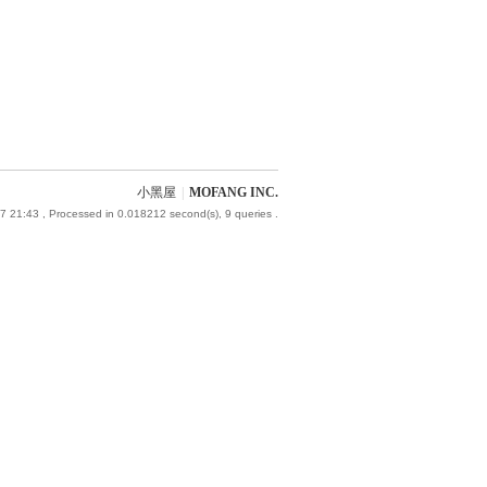
小黑屋
|
MOFANG INC.
7 21:43
, Processed in 0.018212 second(s), 9 queries .