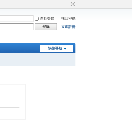
自動登錄
找回密碼
登錄
立即註冊
快捷導航