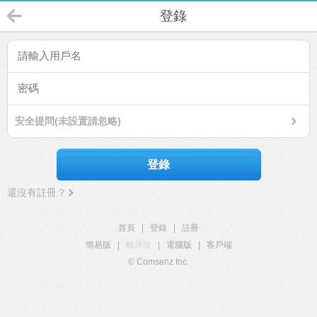
登錄
安全提問(未設置請忽略)
登錄
還沒有註冊？
首頁
|
登錄
|
註冊
簡易版
|
觸屏版
|
電腦版
|
客戶端
© Comsenz Inc.