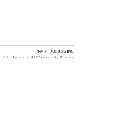
小黑屋
|
MOFANG INC.
7 00:36
, Processed in 0.019177 second(s), 9 queries .