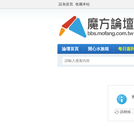
設為首頁
收藏本站
論壇首頁
開心水族箱
每日簽
請稍候...