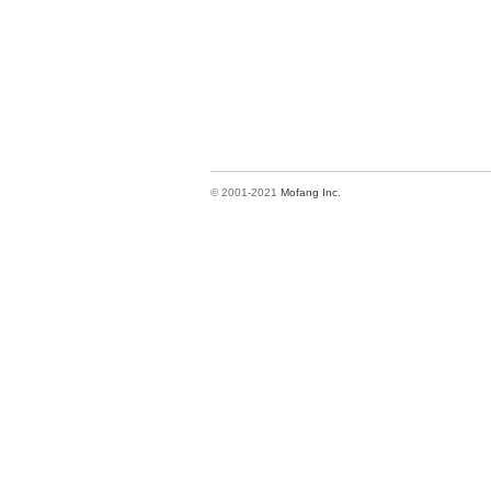
© 2001-2021
Mofang Inc.