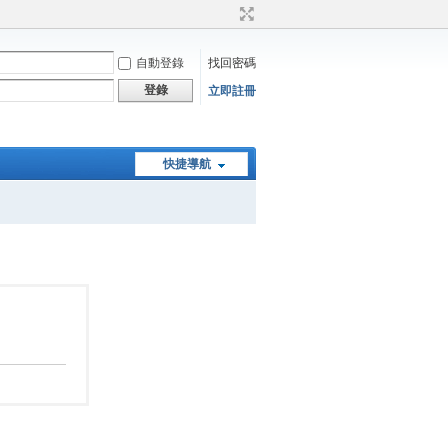
自動登錄
找回密碼
登錄
立即註冊
快捷導航