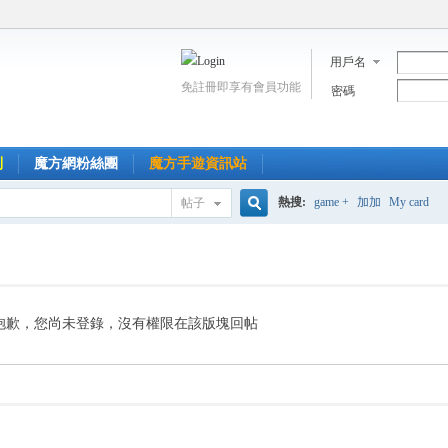
用戶名
免註冊即享有會員功能
密碼
到
魔方網粉絲團
魔方手遊資訊站
熱搜:
game +
加加
My card
帖子
搜
索
抱歉，您尚未登錄，沒有權限在該版塊回帖