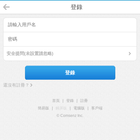
登錄
安全提問(未設置請忽略)
登錄
還沒有註冊？
首頁
|
登錄
|
註冊
簡易版
|
觸屏版
|
電腦版
|
客戶端
© Comsenz Inc.