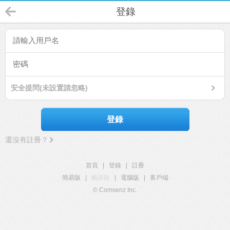
登錄
安全提問(未設置請忽略)
登錄
還沒有註冊？
首頁
|
登錄
|
註冊
簡易版
|
觸屏版
|
電腦版
|
客戶端
© Comsenz Inc.