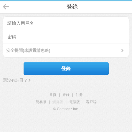
登錄
安全提問(未設置請忽略)
登錄
還沒有註冊？
首頁
|
登錄
|
註冊
簡易版
|
觸屏版
|
電腦版
|
客戶端
© Comsenz Inc.