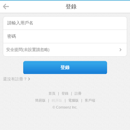
登錄
安全提問(未設置請忽略)
登錄
還沒有註冊？
首頁
|
登錄
|
註冊
簡易版
|
觸屏版
|
電腦版
|
客戶端
© Comsenz Inc.