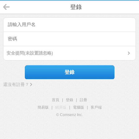
登錄
安全提問(未設置請忽略)
登錄
還沒有註冊？
首頁
|
登錄
|
註冊
簡易版
|
觸屏版
|
電腦版
|
客戶端
© Comsenz Inc.